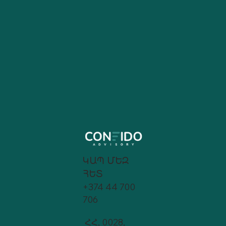
ԿԱՊ ՄԵԶ
ՀԵՏ
+374 44 700
706
ՀՀ, 0028,