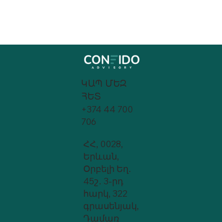
ԿԱՊ ՄԵԶ
ՀԵՏ
+374 44 700
706
ՀՀ, 0028,
Երևան,
Օրբելի Եղ․
45շ․ 3-րդ
հարկ, 322
գրասենյակ,
Դամառ