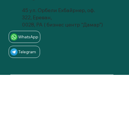
45 ул. Орбели Ехбайрнер, оф.
322, Ереван,
0028, РА ( бизнес центр “Дамар”)
WhatsApp
Telegram