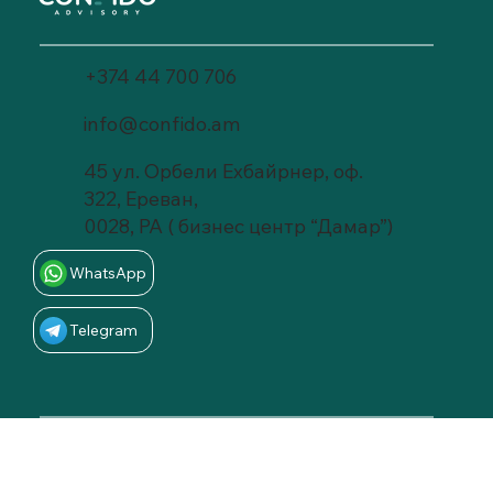
+374 44 700 706
info@confido.am
45 ул. Орбели Ехбайрнер, оф.
322, Ереван,
0028, РА ( бизнес центр “Дамар”)
WhatsApp
Telegram